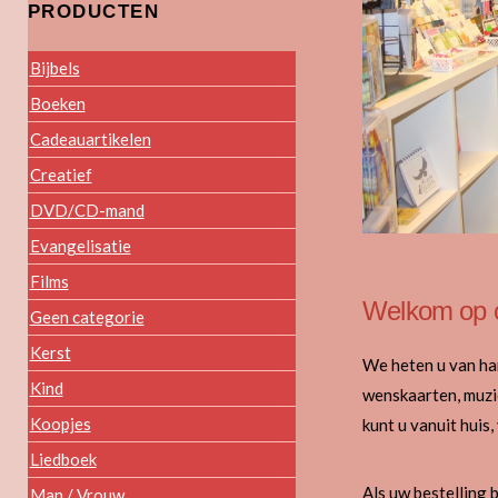
PRODUCTEN
Bijbels
Boeken
Cadeauartikelen
Creatief
DVD/CD-mand
Evangelisatie
Films
Welkom op 
Geen categorie
Kerst
We heten u van har
Kind
wenskaarten, muzie
Koopjes
kunt u vanuit huis,
Liedboek
Als uw bestelling 
Man / Vrouw