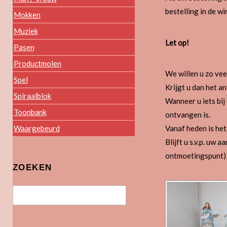
bestelling in de w
Mokken
Muziek
Let op!
Pasen
Productmolen
We willen u zo vee
Spel
Krijgt u dan het 
Spiraalblok
Wanneer u iets bij
Toonbank
ontvangen is.
Vanaf heden is het 
Waargebeurd
Blijft u s.v.p. uw
ontmoetingspunt) 
ZOEKEN