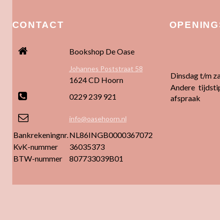
CONTACT
OPENING
Bookshop De Oase
Johannes Poststraat 58
Dinsdag t/m z
1624 CD Hoorn
Andere tijdsti
0229 239 921
afspraak
info@oasehoorn.nl
Bankrekeningnr.
NL86INGB0000367072
KvK-nummer
36035373
BTW-nummer
807733039B01